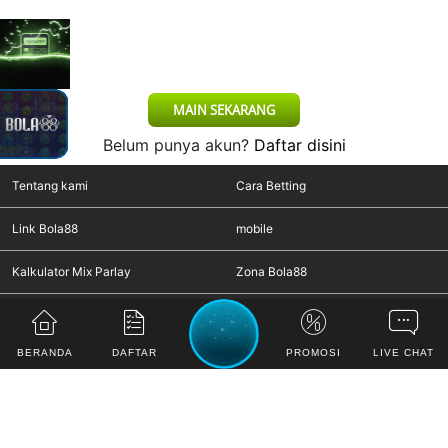
MAIN SEKARANG
Belum punya akun?
Daftar disini
Tentang kami
Cara Betting
Link Bola88
mobile
Kalkulator Mix Parlay
Zona Bola88
Anti Blokir
BERANDA
DAFTAR
PROMOSI
LIVE CHAT
BOLA88 AGEN JUDI